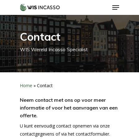
Menu
Skip
to
Close
main
Menu
content
Contact
WIS Wereld Incasso Specialist
Home
»
Contact
Neem contact met ons op voor meer
informatie of voor het aanvragen van een
offerte.
U kunt eenvoudig contact opnemen via onze
contactgegevens of via het contactformulier.